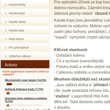
Pro optimální účinek se kop karat
Karate bloky
dobrou rovnováhu. Záprstní kloub
úderové plochy neboli "
zbraně t
Karate kopy
Karate kopy jsou prováděny s 
Karate údery
nohami ve vzduchu. Mohou vychá
Karate kata
zadní jako švihový, prorážející, 
"kopači" vymysleli chytré odch
Kata Heian
Pro přemýšlivé
Klíčové vlastnosti
- Ovládání kolena
Užitečné odkazy
- Cíl a rychlost (samozřejmě)
- Poloha boků a směru stojné n
- Celkovou stabilitu a rovnováh
Která organizace bojových umění je
nejlepší?
Mnohem důležitější než skut
Mezinárodní svaz karate (14.1%)
...jsou zpětná dráha a "
přistání
n
Světová federace budo (7.7%)
cíle, bude postrádat ničivou síl
"
stažení
" v japonštině Hiki Ash
Asociace boje rukama a nohama
dělá bič. Také dostane nohu zpě
(5.1%)
z dosahu.