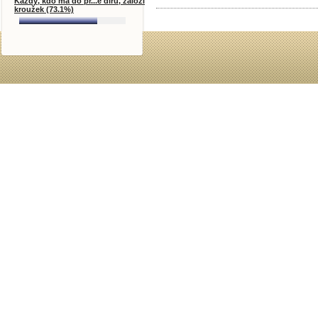
Každý, kdo má do pr...e díru, založí
kroužek (73.1%)