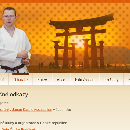
ečné odkazy
ujeme
í stránky Japan Karate Association
v Japonsku
né kluby a organizace v České republice
n Dojo České Budějovice