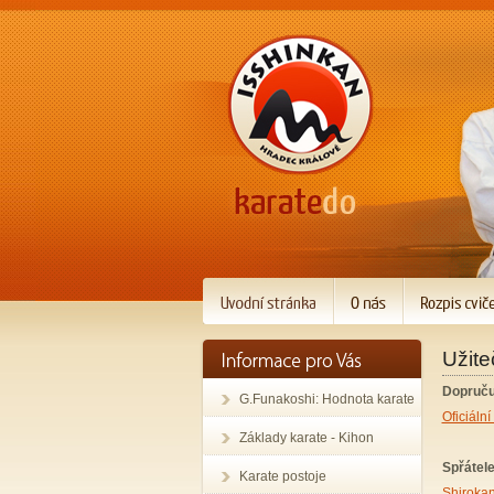
Užit
Dopruč
G.Funakoshi: Hodnota karate
Oficiáln
Základy karate - Kihon
Spřátele
Karate postoje
Shiroka